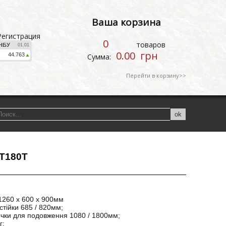
Ваша корзина
Регистрация
0
товаров
0.00
грн
Сумма:
Перейти в корзину
>>
MT180T
1260 х 600 х 900мм
стійки 685 / 820мм;
чки для подовження 1080 / 1800мм;
г;