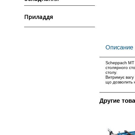
Приладдя
Описание
Scheppach MT 1
столярного ст
столу.
Витримує вагу 
що дозволить н
Другие тов