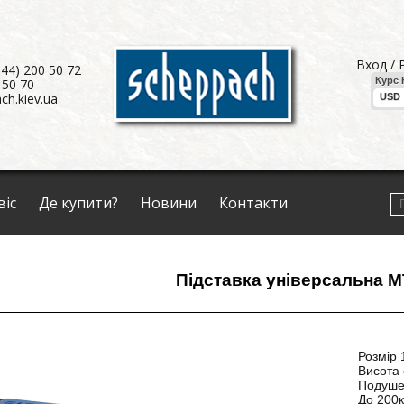
Вход / 
044) 200 50 72
 50 70
ch.kiev.ua
віс
Де купити?
Новини
Контакти
Підставка універсальна 
Розмір 
Висота 
Подуше
До 200к