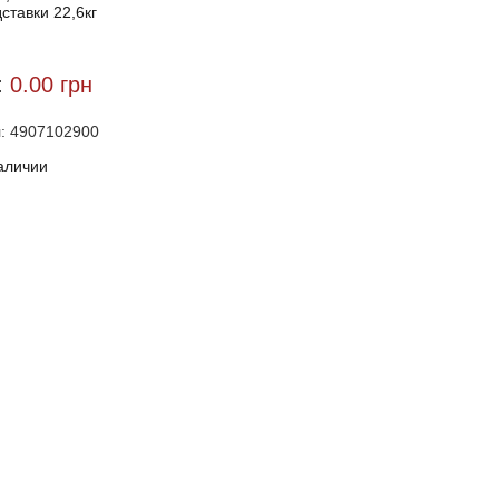
дставки 22,6кг
:
0.00
грн
л: 4907102900
аличии