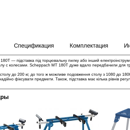
Спецификация
Комплектация
Ин
80T — підставка під торцювальну пилку або інший електроінструме
олу c колесами. Scheppach MT 180T дуже вдало передбачили для тр
столу до 200 кг, до того ж можливе подовження столу з 1080 до 180
адійно фіксувати предмети. Також, підставка має кілька рівнів рег
ары