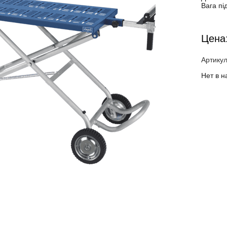
Вага пі
Цена
Артику
Нет в н